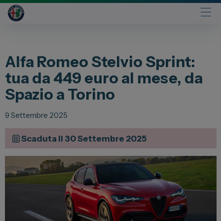
Automobili
Alfa Romeo Stelvio Sprint:
Fiat
tua da 449 euro al mese, da
Abarth
Spazio a Torino
Lancia
Alfa Romeo
9 Settembre 2025
Jeep
Scaduta il 30 Settembre 2025
Opel
Peugeot
Citroen
Leapmotor
Toyota