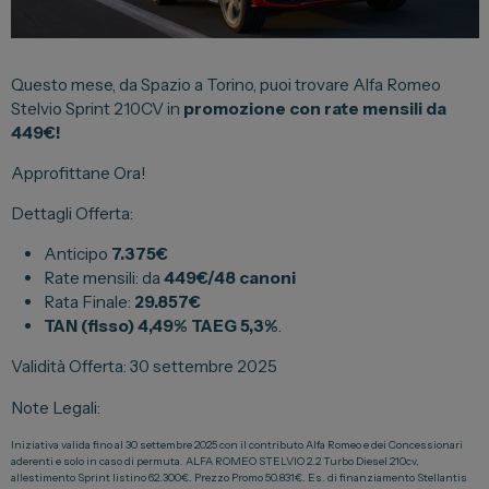
Lexus
DR
Questo mese, da Spazio a Torino, puoi trovare Alfa Romeo
Dongfeng
Stelvio Sprint 210CV in
promozione con rate mensili da
449€!
Veicoli Commerciali
Approfittane Ora!
Dettagli Offerta:
Fiat Professional
Citroen
Anticipo
7.375€
Rate mensili: da
449€/48 canoni
Toyota
Rata Finale:
29.857€
TAN
(fisso) 4,49%
TAEG
5,3%
.
Validità Offerta: 30 settembre 2025
Servizi
Note Legali:
Auto Usate e Km Zero
Iniziativa valida fino al 30 settembre 2025 con il contributo Alfa Romeo e dei Concessionari
Officina
aderenti e solo in caso di permuta. ALFA ROMEO STELVIO 2.2 Turbo Diesel 210cv,
allestimento Sprint listino 62.300€. Prezzo Promo 50.831€. Es. di finanziamento Stellantis
Carrozzeria