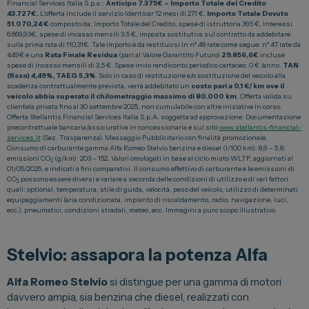
Financial Services Italia S.p.a.:
Anticipo 7.375€ – Importo Totale del Credito
43.727€.
L’offerta include il servizio Identicar 12 mesi di 271 €.
Importo Totale Dovuto
Vendi la tua auto
51.070,24 €
composto da: Importo Totale del Credito, spese di istruttoria 395 €, Interessi
6.669,93€, spese di incasso mensili 3,5 €, imposta sostitutiva sul contratto da addebitare
Soluzioni Business
sulla prima rata di 110,31€. Tale importo è da restituirsi in n° 48 rate come segue: n° 47 rate da
449€ e una
Rata Finale Residua
(pari al Valore Garantito Futuro)
29.856,6€
incluse
Convenzioni
spese di incasso mensili di 3,5 €. Spese invio rendiconto periodico cartaceo: 0 € /anno.
TAN
(fisso) 4,49%, TAEG 5,3%
. Solo in caso di restituzione e/o sostituzione del veicolo alla
scadenza contrattualmente prevista, verrà addebitato un
costo pari a 0,1 €/ km ove il
Dipendenti Stellantis
veicolo abbia superato il chilometraggio massimo di 80.000 km
. Offerta valida su
clientela privata fino al 30 settembre 2025, non cumulabile con altre iniziative in corso.
Promozioni
Offerta Stellantis Financial Services Italia S.p.A. soggetta ad approvazione. Documentazione
precontrattuale bancaria/assicurativa in concessionaria e sul sito
www.stellantis-financial-
services.it
(Sez. Trasparenza). Messaggio Pubblicitario con finalità promozionale.
Consumo di carburante gamma Alfa Romeo Stelvio benzina e diesel (l/100 km): 8,9 – 5,8;
emissioni CO
(g/km): 203 – 152. Valori omologati in base al ciclo misto WLTP, aggiornati al
Gruppo Spazio
2
01/05/2025, e indicati a fini comparativi. Il consumo effettivo di carburante e le emissioni di
CO
possono essere diversi e variare a seconda delle condizioni di utilizzo e di vari fattori
2
quali: optional, temperatura, stile di guida, velocità, peso del veicolo, utilizzo di determinati
Il Gruppo Spazio
equipaggiamenti (aria condizionata, impianto di riscaldamento, radio, navigazione, luci,
ecc.), pneumatici, condizioni stradali, meteo, ecc. Immagini a puro scopo illustrativo.
Impegno per l’Ambiente
Impegno per il Sociale
Stelvio: assapora la potenza Alfa
Comunità Energetica
Alfa Romeo Stelvio
si distingue per una gamma di motori
Sedi e Recapiti
davvero ampia, sia benzina che diesel, realizzati con
News ed Eventi