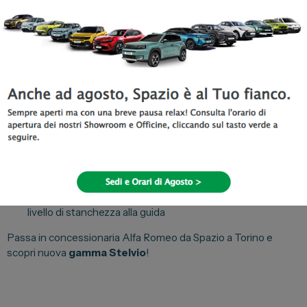
Stelvio si avvicina involontariamente al limite della corsia;
l’
Active Blind Spot Assist
che monitora la presenza di
vetture negli angoli ciechi;
il
Traffic Jam Assist
e
Highway Assist
che gestisce
autonomamente la velocità della vettura in funzione della
distanza dall’auto che precede
l’
Intelligent Speed Control
che combina le funzionalità
dell’Active Cruise Control col sistema Traffic Sign
Recognition suggerendo al guidatore una regolazione
automatica della velocità in funzione dei limiti rilevati dalla
segnaletica stradale;
il
Traffic Sign Recognition
che informa in tempo reale
sui limiti di velocità e sui divieti di sorpasso;
il
Driver Attention Assist
che aiuta nel gestire il tuo
livello di stanchezza alla guida
Passa in concessionaria Alfa Romeo da Spazio a Torino e
scopri nuova
gamma Stelvio
!