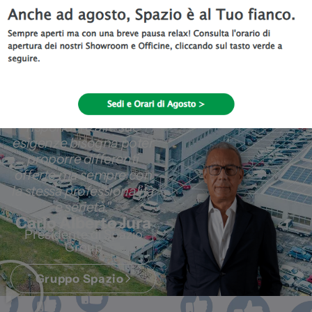
Spazio è
Il Grande Network
Commerciale dell'Auto
"Il mercato è sempre
più articolato e per
rispondere alle sue
esigenze bisogna poter
proporre differenti
offerte ma sempre con
la stessa professionalità
e serietà."
Carlo Alberto Jura
Presidente di Spazio
Group
Gruppo Spazio