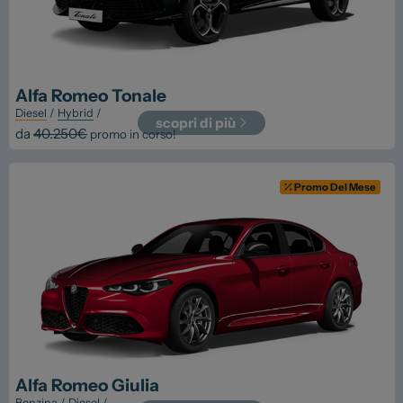
Vendi la tua auto
Soluzioni Business
Convenzioni
Alfa Romeo
Tonale
Diesel
/
Hybrid
/
Dipendenti Stellantis
scopri di più
da
40.250
€
promo in corso!
Promozioni
Promo Del Mese
Gruppo Spazio
Il Gruppo Spazio
Impegno per l’Ambiente
Impegno per il Sociale
Comunità Energetica
Sedi e Recapiti
Alfa Romeo
Giulia
News ed Eventi
Benzina
/
Diesel
/