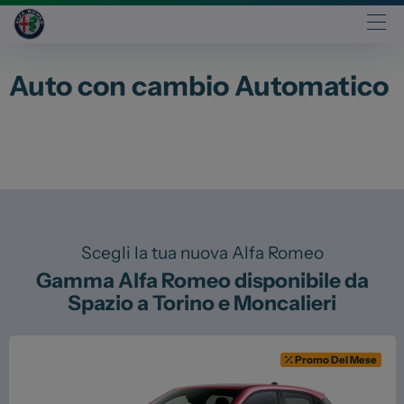
Auto con cambio Automatico
Automobili
Fiat
Abarth
Lancia
Alfa Romeo
Jeep
Scegli la tua nuova Alfa Romeo
Opel
Gamma Alfa Romeo disponibile da
Peugeot
Spazio a Torino e Moncalieri
Citroen
Leapmotor
Promo Del Mese
Toyota