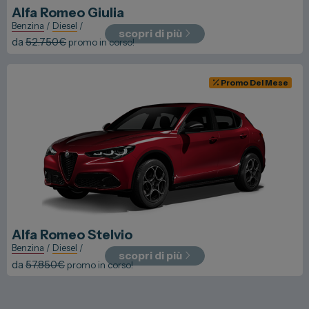
Alfa Romeo
Giulia
Benzina
/
Diesel
/
scopri di più
da
52.750
€
promo in corso!
Promo Del Mese
Alfa Romeo
Stelvio
Benzina
/
Diesel
/
scopri di più
da
57.850
€
promo in corso!