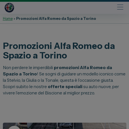
Home
»
Promozioni Alfa Romeo da Spazio a Torino
Automobili
Fiat
Promozioni Alfa Romeo da
Abarth
Spazio a Torino
Lancia
Alfa Romeo
Non perdere le imperdibili
promozioni Alfa Romeo da
Spazio a Torino
! Se sogni di guidare un modello iconico come
Jeep
la Stelvio, la Giulia o la Tonale, questa è l’occasione giusta.
Opel
Scopri subito le nostre
offerte speciali
su auto nuove, per
vivere l’emozione del Biscione al miglior prezzo.
Peugeot
Citroen
Leapmotor
Toyota