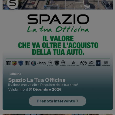
Lexus
DR
Dongfeng
Veicoli Commerciali
Fiat Professional
Citroen
Toyota
Officina
Spazio La Tua Officina
Il valore che va oltre l'acquisto della tua auto!
Servizi
Valida fino al
31 Dicembre 2026
Auto Usate e Km Zero
Prenota Intervento
Officina
Carrozzeria