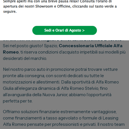
Scopri di più
Sei alla ricerca della
migliore offerta Alfa Romeo a Torino
?
Sei nel posto giusto! Spazio,
Concessionaria Ufficiale Alfa
Romeo
, ti riserva condizioni d’acquisto irripetibili sui modelli più
desiderati del marchio.
Nel nostro parco auto in promozione potrai trovare vetture
pronte alla consegna, con sconti dedicati su tutte le
motorizzazioni e allestimenti. Dalla sportività di Alfa Romeo
Giulia all’eleganza dinamica di Alfa Romeo Stelvio, fino
all’avanguardia della Nuova Junior, abbiamo l’opportunità
perfetta per te.
Offriamo soluzioni finanziarie estremamente vantaggiose,
come finanziamenti a tasso agevolato o formule di Leasing
Alfa Romeo pensate per professionisti e privati. Il nostro team