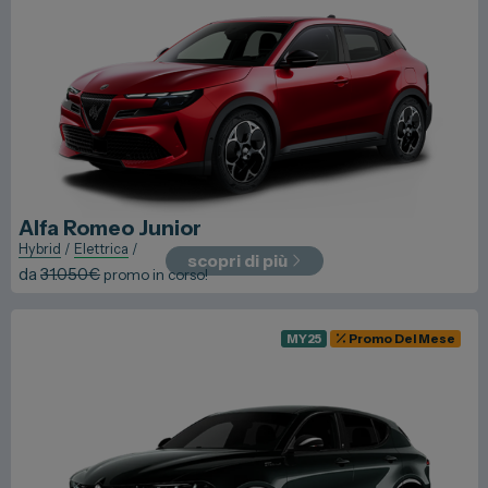
Alfa Romeo
Junior
Hybrid
/
Elettrica
/
scopri di più
da
31.050
€
promo in corso!
MY25
Promo Del Mese