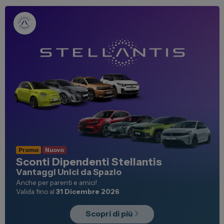
Spazio Campus
Lavora con noi
Servizio Clienti
Telefono Vendita
011 22 51 711
Telefono Officina
011 22 51 737
Promo
Nuovo
Email
spazio@spaziogroup.com
Sconti Dipendenti Stellantis
Vantaggi Unici da Spazio
Anche per parenti e amici!
Valida fino al
31 Dicembre 2026
Scopri di più