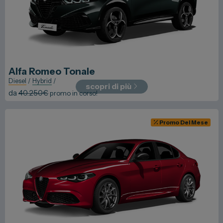
Alfa Romeo
Tonale
Diesel
/
Hybrid
/
scopri di più
da
40.250
€
promo in corso!
Promo Del Mese