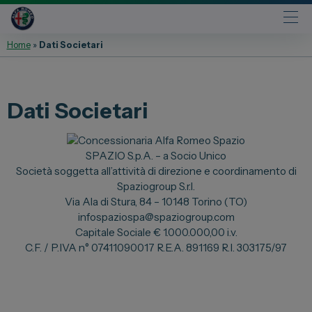
Home
»
Dati Societari
Automobili
Fiat
Dati Societari
Abarth
Lancia
SPAZIO S.p.A. – a Socio Unico
Alfa Romeo
Società soggetta all’attività di direzione e coordinamento di
Jeep
Spaziogroup S.r.l.
Via Ala di Stura, 84 – 10148 Torino (TO)
Opel
infospaziospa@spaziogroup.com
Peugeot
Capitale Sociale € 1.000.000,00 i.v.
C.F. / P.IVA n° 07411090017 R.E.A. 891169 R.I. 303175/97
Citroen
Leapmotor
Toyota