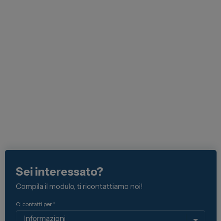
Lexus
DR
Dongfeng
Veicoli Commerciali
Fiat Professional
Citroen
Toyota
Servizi
Sei interessato?
Compila il modulo, ti ricontattiamo noi!
Auto Usate e Km Zero
Officina
Ci contatti per *
Carrozzeria