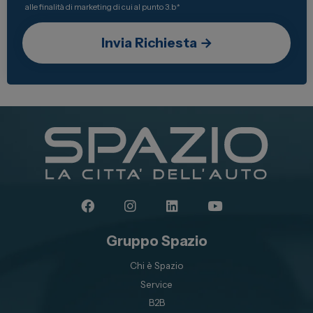
alle finalità di marketing di cui al punto 3.b
*
Spazio Campus
Lavora con noi
Servizio Clienti
Telefono Vendita
011 22 51 711
Telefono Officina
011 22 51 737
Email
spazio@spaziogroup.com
Gruppo Spazio
Chi è Spazio
Service
B2B